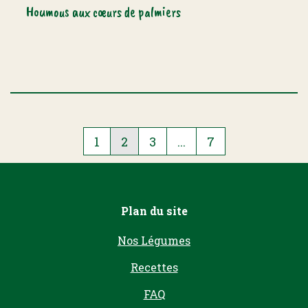
Houmous aux cœurs de palmiers
1
2
3
...
7
Pagination
-
Currently
on
Plan du site
page
Nos Légumes
2
of
Recettes
7,
FAQ