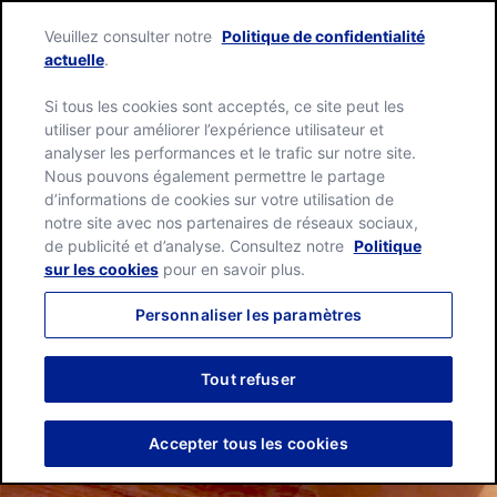
Skip
Green
to
Filtrer les recettes
Veuillez consulter notre
Politique de confidentialité
Giant
content
Me
actuelle
.
home
page
Si tous les cookies sont acceptés, ce site peut les
75 Résultats
utiliser pour améliorer l’expérience utilisateur et
analyser les performances et le trafic sur notre site.
Nous pouvons également permettre le partage
d’informations de cookies sur votre utilisation de
Produit
notre site avec nos partenaires de réseaux sociaux,
de publicité et d’analyse. Consultez notre
Politique
sur les cookies
pour en savoir plus.
Artichaut
Type de Plat
Personnaliser les paramètres
Asperge
Apéritif
Tout refuser
Temps Total
Cœurs De Palmiers
Entrée
Accepter tous les cookies
De 30 Minutes À 1 Heure
Maïs
Plat Chaud