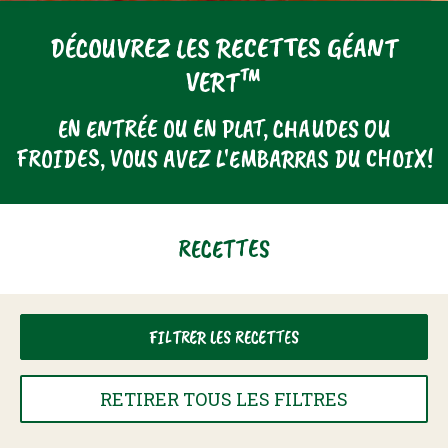
FILTER RECIPES
Entre 15 Et 30 Minutes
DÉCOUVREZ LES RECETTES GÉANT
Plat Froid
CANCEL
VERT™
Express – Moins De 15 Minutes !
Salade
EN ENTRÉE OU EN PLAT, CHAUDES OU
Plus D’une Heure
FROIDES, VOUS AVEZ L'EMBARRAS DU CHOIX!
RECETTES
FILTRER LES RECETTES
RETIRER TOUS LES FILTRES