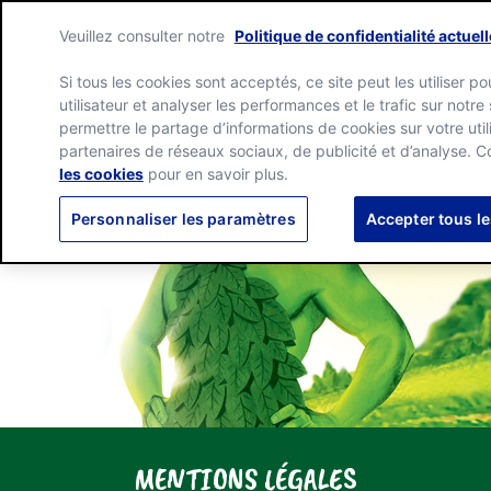
Skip
Green
to
Veuillez consulter notre
Politique de confidentialité actuell
Giant
content
Me
home
Si tous les cookies sont acceptés, ce site peut les utiliser po
page
utilisateur et analyser les performances et le trafic sur not
permettre le partage d’informations de cookies sur votre util
partenaires de réseaux sociaux, de publicité et d’analyse. 
les cookies
pour en savoir plus.
Personnaliser les paramètres
Accepter tous l
MENTIONS LÉGALES