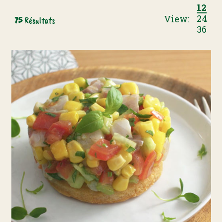
Applied
Results
per
12
View:
75
Résultats
Filter
page
24
Tag
36
Buttons