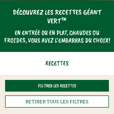
FILTER RECIPES
Entre 15 Et 30 Minutes
DÉCOUVREZ LES RECETTES GÉANT
Plat Froid
CANCEL
VERT™
Express – Moins De 15 Minutes !
Salade
EN ENTRÉE OU EN PLAT, CHAUDES OU
Plus D’une Heure
FROIDES, VOUS AVEZ L'EMBARRAS DU CHOIX!
RECETTES
FILTRER LES RECETTES
RETIRER TOUS LES FILTRES