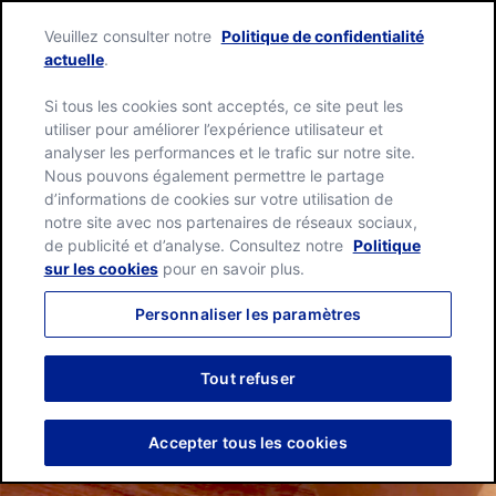
Skip
Green
to
Filtrer les recettes
Veuillez consulter notre
Politique de confidentialité
Giant
content
Me
actuelle
.
home
page
Si tous les cookies sont acceptés, ce site peut les
75 Résultats
utiliser pour améliorer l’expérience utilisateur et
analyser les performances et le trafic sur notre site.
Nous pouvons également permettre le partage
d’informations de cookies sur votre utilisation de
Produit
notre site avec nos partenaires de réseaux sociaux,
de publicité et d’analyse. Consultez notre
Politique
sur les cookies
pour en savoir plus.
Artichaut
Type de Plat
Personnaliser les paramètres
Asperge
Apéritif
Tout refuser
Temps Total
Cœurs De Palmiers
Entrée
Accepter tous les cookies
De 30 Minutes À 1 Heure
Maïs
Plat Chaud