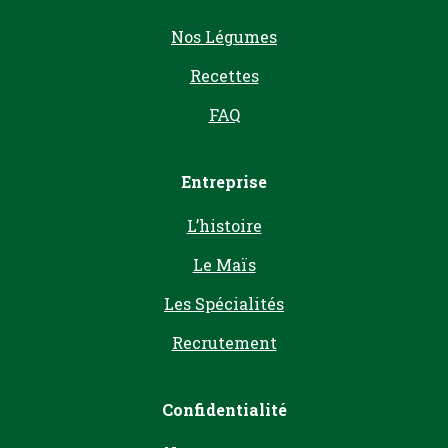
page
Nos Légumes
1
of
Recettes
7,
FAQ
Entreprise
L’histoire
Le Maïs
Les Spécialités
Recrutement
Confidentialité