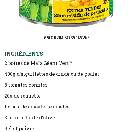
MAÏS DOUX EXTRA TENDRE
INGRÉDIENTS
2 boîtes de Maïs Géant Vert™
400g d’aiguillettes de dinde ou de poulet
8 tomates confites
20g de roquette
1 c. à s. de ciboulette ciselée
3 c. à s. d’huile d’olive
Sel et poivre