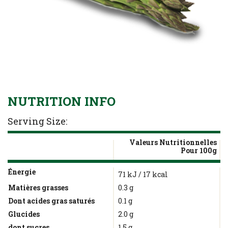
NUTRITION INFO
Serving Size:
Valeurs Nutritionnelles
Pour 100g
Nutrient
Nutrition
Name
Énergie
71 kJ / 17 kcal
Facts
Matières grasses
0.3 g
Dont acides gras saturés
0.1 g
Glucides
2.0 g
dont sucres
1.5 g